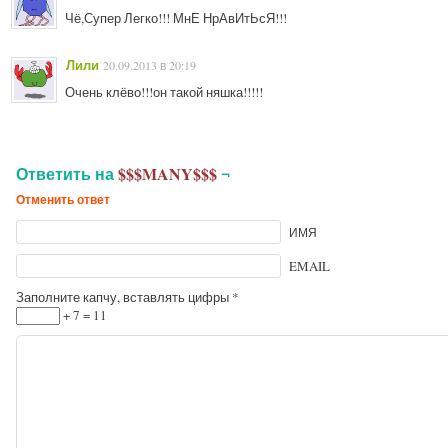
Чё,Супер Легко!!! МнЕ НрАвИтЬсЯ!!!
Лили
20.09.2013 в 20:19
Очень клёво!!!он такой няшка!!!!!
Ответить на
$$$MANY$$$
¬
Отменить ответ
ИМЯ
EMAIL
Заполните капчу, вставлять цифры
*
+ 7 = 11