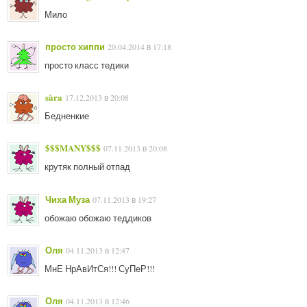
Мило
просто хиппи
20.04.2014 в 17:18
просто класс тедики
sàra
17.12.2013 в 20:08
Бедненкие
$$$MANY$$$
07.11.2013 в 20:08
крутяк полный отпад
Чиха Муза
07.11.2013 в 19:27
обожаю обожаю теддиков
Оля
04.11.2013 в 12:47
МнЕ НрАвИтСя!!! СуПеР!!!
Оля
04.11.2013 в 12:46