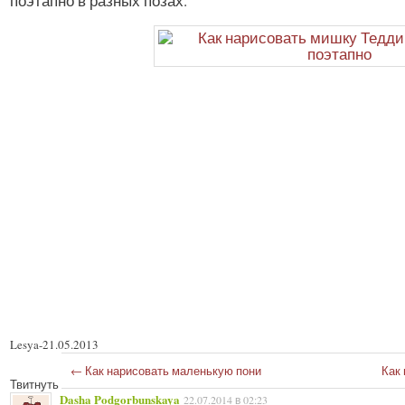
поэтапно в разных позах.
Lesya
-
21.05.2013
←
Как нарисовать маленькую пони
Как
Твитнуть
Dasha Podgorbunskaya
22.07.2014 в 02:23