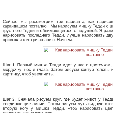
Сейчас мы рассмотрим три варианта, как нарисов
карандашом поэтапно. Мы нарисуем мишку Тедди с цв
грустного Тедди и обнимающегося с подушкой. Я разме
нарисовать последнего Тедди, лучше нарисовать дв
привыкли к его рисованию. Начнем.
Шаг 1. Первый мишка Тедди идет у нас с цветочком,
мордочку, нос и глаза. Затем рисуем контур голов
картинку, чтоб увеличить.
Шаг 2. Сначала рисуем круг, где будет живот у Тедд
соединяющие линии. Потом рисуем чуть видную втор
вторую ногу у мишки Тедди. Чтоб нарисовать цве
лепестки, как на картинке.