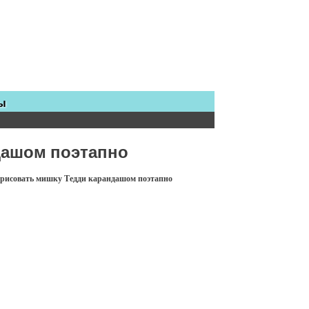
ы
дашом поэтапно
рисовать мишку Тедди карандашом поэтапно