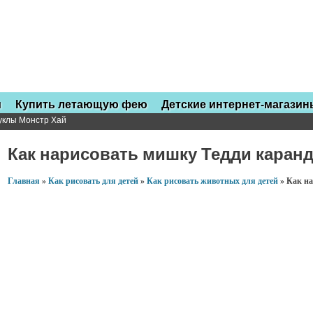
и
Купить летающую фею
Детские интернет-магазин
куклы Монстр Хай
Как нарисовать мишку Тедди каран
Главная
»
Как рисовать для детей
»
Как рисовать животных для детей
»
Как на