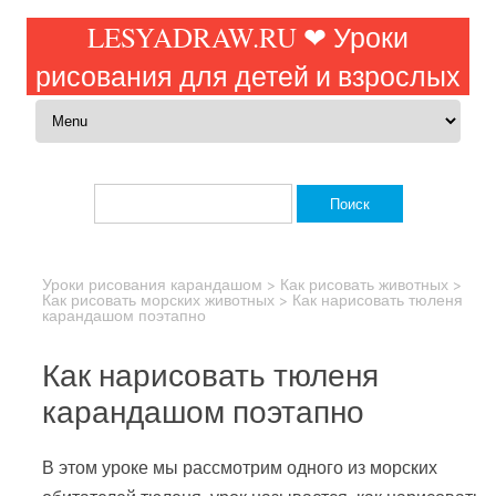
LESYADRAW.RU ❤ Уроки
рисования для детей и взрослых
Перейти к содержимому
Найти:
Уроки рисования карандашом
>
Как рисовать животных
>
Как рисовать морских животных
>
Как нарисовать тюленя
карандашом поэтапно
Как нарисовать тюленя
карандашом поэтапно
В этом уроке мы рассмотрим одного из морских