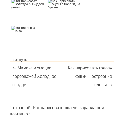
Твитнуть
Post navigation
←
Мимика и эмоции
Как нарисовать голову
персонажей Холодное
кошки. Построение
сердце
головы
→
1 отзыв об “
Как нарисовать тюленя карандашом
поэтапно
”