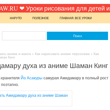
W.RU ❤ Уроки рисования для детей и
НАРУТО
ПОЛЕЗНОЕ
ГЛАВНАЯ: ВСЕ УРОКИ
вать аниме и манга
>
Как нарисовать аниме персонажа
>
Как
аман Кинг
дамару духа из аниме Шаман Кинг
а-хранителя
Йо Асакуры
самурая Амидамару в полный рост
 поэтапно.