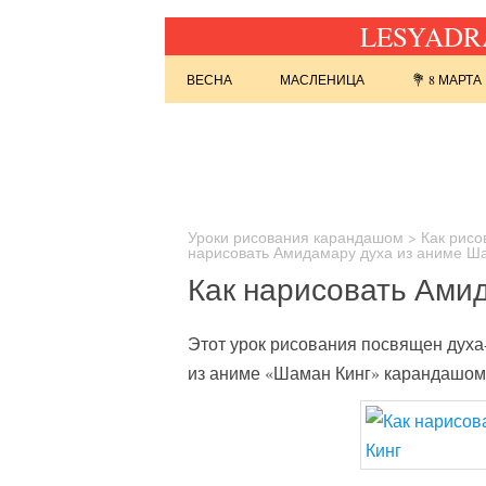
LESYADRA
Перейти к содержимому
ВЕСНА
МАСЛЕНИЦА
💐 8 МАРТА
Найти:
Уроки рисования карандашом
>
Как рисо
нарисовать Амидамару духа из аниме Ш
Как нарисовать Ами
Этот урок рисования посвящен дух
из аниме «Шаман Кинг» карандашом