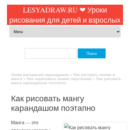
LESYADRAW.RU ❤ Уроки
рисования для детей и взрослых
Перейти к содержимому
Найти:
Уроки рисования карандашом
>
Как рисовать аниме и
манга
>
Как нарисовать аниме персонажа
>
Как рисовать
мангу карандашом поэтапно
Как рисовать мангу
карандашом поэтапно
Манга — это