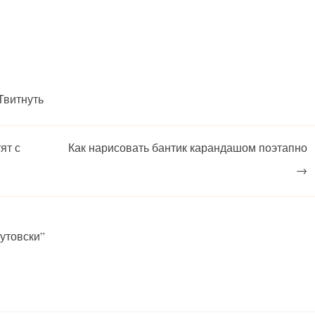
Твитнуть
ят с
Как нарисовать бантик карандашом поэтапно
→
Бутовски
”