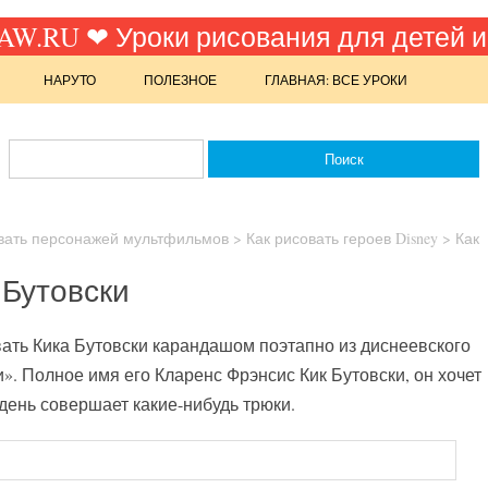
W.RU ❤ Уроки рисования для детей и
НАРУТО
ПОЛЕЗНОЕ
ГЛАВНАЯ: ВСЕ УРОКИ
вать персонажей мультфильмов
>
Как рисовать героев Disney
>
Как
 Бутовски
вать Кика Бутовски карандашом поэтапно из диснеевского
». Полное имя его Кларенс Фрэнсис Кик Бутовски, он хочет
день совершает какие-нибудь трюки.