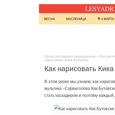
LESYADRA
Перейти к содержимому
ВЕСНА
МАСЛЕНИЦА
💐 8 МАРТА
Найти:
Уроки рисования карандашом
>
Как рисо
нарисовать Кика Бутовски
Как нарисовать Кика
В этом уроке мы узнаем, как нарисо
мультика «Сорвиголова Кик Бутовски
стать каскадером и поэтому каждый 