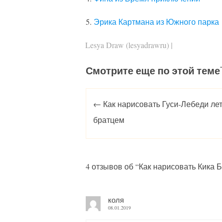
5.
Эрика Картмана из Южного парка
Lesya Draw (lesyadrawru)
|
Смотрите еще по этой теме
Post navigation
←
Как нарисовать Гуси-Лебеди лет
братцем
4 отзывов об “
Как нарисовать Кика 
коля
08.01.2019