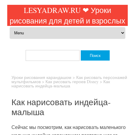
LESYADRAW.RU ❤ Уроки
рисования для детей и взрослых
Перейти к содержимому
Найти:
Уроки рисования карандашом
>
Как рисовать персонажей
мультфильмов
>
Как рисовать героев Disney
>
Как
нарисовать индейца-малыша
Как нарисовать индейца-
малыша
Сейчас мы посмотрим, как нарисовать маленького