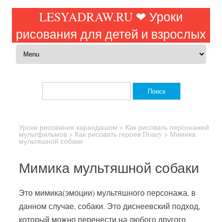
LESYADRAW.RU ❤ Уроки
рисования для детей и взрослых
Перейти к содержимому
Найти:
Уроки рисования карандашом
>
Как рисовать персонажей
мультфильмов
>
Как рисовать героев Disney
>
Мимика
мультяшной собаки
Мимика мультяшной собаки
Это мимика(эмоции) мультяшного персонажа, в
данном случае, собаки. Это диснеевский подход,
который можно перенести на любого другого