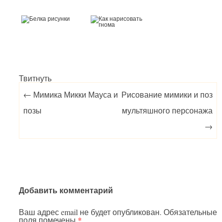
Твитнуть
Post navigation
←
Мимика Микки Мауса и
Рисование мимики и поз
позы
мультяшного персонажа
→
Добавить комментарий
Ваш адрес email не будет опубликован.
Обязательные
поля помечены
*