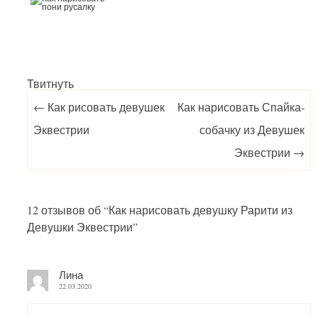
Твитнуть
Post navigation
←
Как рисовать девушек
Как нарисовать Спайка-
Эквестрии
собачку из Девушек
Эквестрии
→
12 отзывов об “
Как нарисовать девушку Рарити из
Девушки Эквестрии
”
Лина
22.03.2020