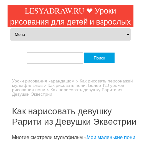
LESYADRAW.RU ❤ Уроки
рисования для детей и взрослых
Перейти к содержимому
Найти:
Уроки рисования карандашом
>
Как рисовать персонажей
мультфильмов
>
Как рисовать пони. Более 120 уроков
рисования пони
>
Как нарисовать девушку Рарити из
Девушки Эквестрии
Как нарисовать девушку
Рарити из Девушки Эквестрии
Многие смотрели мультфильм «
Мои маленькие пони
: