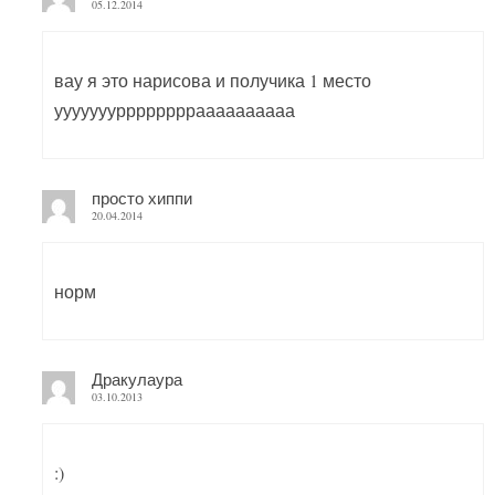
05.12.2014
вау я это нарисова и получика 1 место
ууууууурррррррраааааааааа
просто хиппи
20.04.2014
норм
Дракулаура
03.10.2013
:)