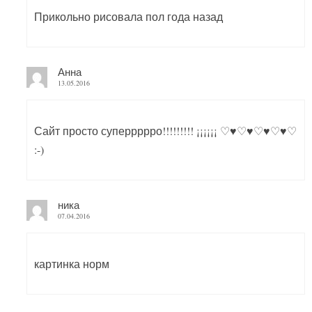
Прикольно рисовала пол года назад
Анна
13.05.2016
Сайт просто суперрррро!!!!!!!!! ¡¡¡¡¡¡ ♡♥♡♥♡♥♡♥♡
:-)
ника
07.04.2016
картинка норм