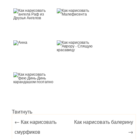
Твитнуть
Post navigation
←
Как нарисовать
Как нарисовать балерину
смурфиков
→