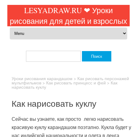
LESYADRAW.RU ❤ Уроки
рисования для детей и взрослых
Перейти к содержимому
Найти:
Уроки рисования карандашом
>
Как рисовать персонажей
мультфильмов
>
Как рисовать принцесс и фей
>
Как
нарисовать куклу
Как нарисовать куклу
Сейчас вы узнаете, как просто легко нарисовать
красивую куклу карандашом поэтапно. Кукла будет у
нас индийской национальности и одета в ленга