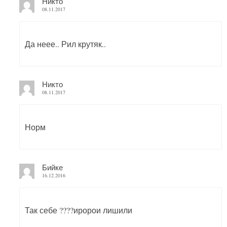
Никто
08.11.2017
Да неее.. Рил крутяк..
Никто
08.11.2017
Норм
Бийке
16.12.2016
Так себе ????иророи лишили