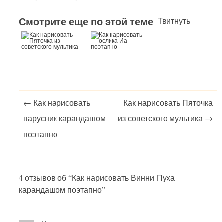
Смотрите еще по этой теме
Твитнуть
Post navigation
←
Как нарисовать
Как нарисовать Пяточка
парусник карандашом
из советского мультика
→
поэтапно
4 отзывов об “
Как нарисовать Винни-Пуха
карандашом поэтапно
”