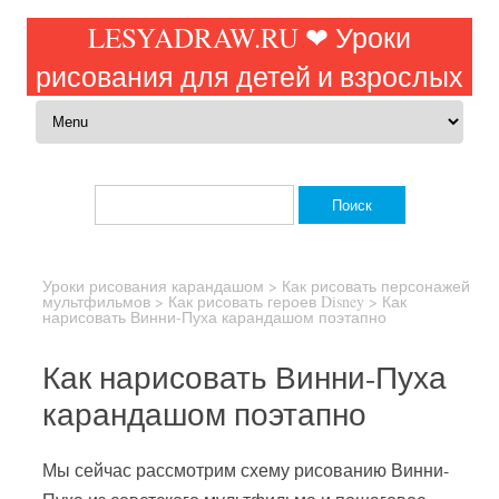
LESYADRAW.RU ❤ Уроки
рисования для детей и взрослых
Перейти к содержимому
Найти:
Уроки рисования карандашом
>
Как рисовать персонажей
мультфильмов
>
Как рисовать героев Disney
>
Как
нарисовать Винни-Пуха карандашом поэтапно
Как нарисовать Винни-Пуха
карандашом поэтапно
Мы сейчас рассмотрим схему рисованию Винни-