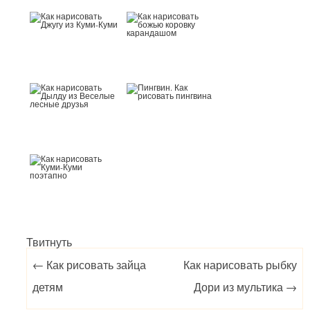
Твитнуть
Post navigation
←
Как рисовать зайца
Как нарисовать рыбку
детям
Дори из мультика
→