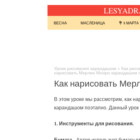
LESYADRA
Перейти к содержимому
ВЕСНА
МАСЛЕНИЦА
💐 8 МАРТА
Найти:
Уроки рисования карандашом
>
Как рисо
нарисовать Мерлин Монро карандашом 
Как нарисовать Мер
В этом уроке мы рассмотрим, как н
карандашом поэтапно. Данный урок 
1. Инструменты для рисования.
Бумага.
Автор использует бумагу от 