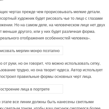
щих чертах прежде чем прорисовывать мелкие детали.
ьесортный художник будет рисовать чье то лицо с глазами
жении. Но на самом деле, на человеческом лице нет двух
т меньше другого, или у них будет различная форма.
 реального отображения особенностей человека».
от руки, но он говорит, что можно использовать сетку,
зование трудно, но она творит чудеса. Автор использует
х построил правильные формы основных черт лица.
м этапе все линии должны быть нанесены светлыми
ку светлым тоном, чтобы ваш рисунок смотрелся более