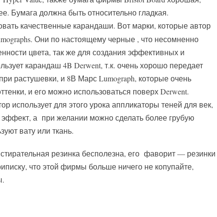
е. Бумага должна быть относительно гладкая.
вать качественные карандаши. Вот марки, которые автор
 Lumographs. Они по настоящему черные , что несомненно
ности цвета, так же для создания эффективных и
льзует карандаш 4B Derwent, т.к. очень хорошо передает
 при растушевки, и 8В Марс Lumograph, которые очень
тенки, и его можно использоваться поверх Derwent.
тор использует для этого урока аппликаторы теней для век,
й эффект, а при желании можно сделать более грубую
уют вату или ткань.
 стирательная резинка бесполезна, его фаворит — резинки
иписку, что этой фирмы больше ничего не копупайте,
ы.