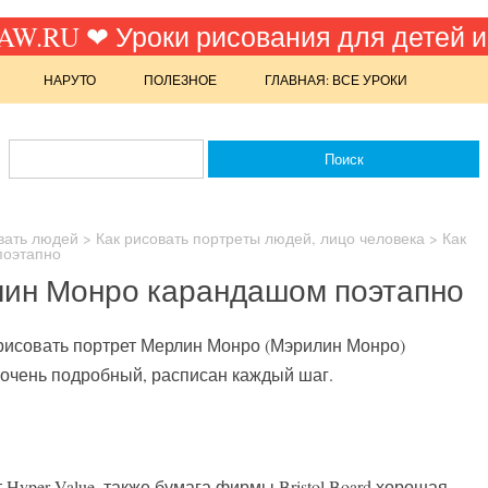
W.RU ❤ Уроки рисования для детей и
НАРУТО
ПОЛЕЗНОЕ
ГЛАВНАЯ: ВСЕ УРОКИ
вать людей
>
Как рисовать портреты людей, лицо человека
>
Как
поэтапно
лин Монро карандашом поэтапно
арисовать портрет Мерлин Монро (Мэрилин Монро)
очень подробный, расписан каждый шаг.
Hyper Value, также бумага фирмы Bristol Board хорошая,