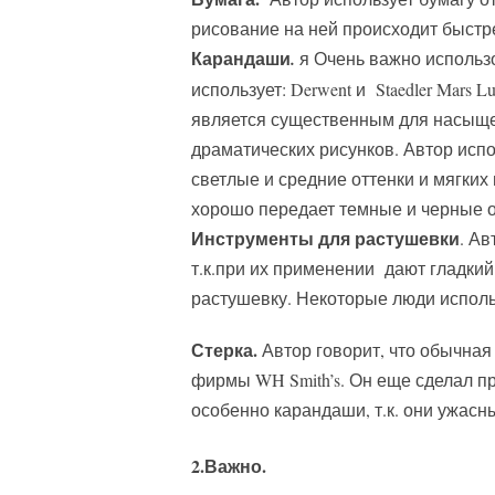
рисование на ней происходит быстре
Карандаши
.
я Очень важно использо
использует: Derwent и Staedler Mars
является существенным для насыщен
драматических рисунков. Автор испо
светлые и средние оттенки и мягких
хорошо передает темные и черные от
Инструменты для растушевки
. Ав
т.к.при их применении дают гладки
растушевку. Некоторые люди использ
Стерка.
Автор говорит, что обычная
фирмы WH Smith’s. Он еще сделал пр
особенно карандаши, т.к. они ужасн
2.Важно.