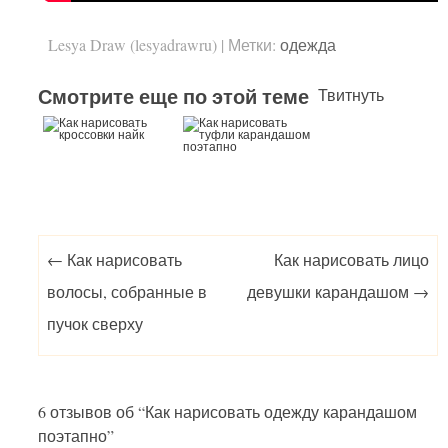
Lesya Draw (lesyadrawru)
|
Метки:
одежда
Смотрите еще по этой теме
Твитнуть
Post navigation
←
Как нарисовать
Как нарисовать лицо
волосы, собранные в
девушки карандашом
→
пучок сверху
6 отзывов об “
Как нарисовать одежду карандашом
поэтапно
”