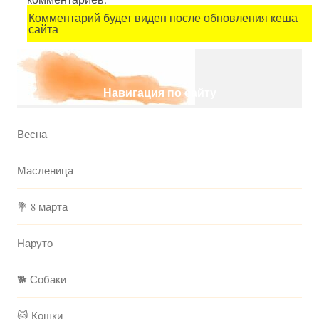
Комментарий будет виден после обновления кеша
сайта
Навигация по сайту
Весна
Масленица
💐 8 марта
Наруто
🐕 Собаки
🐱 Кошки