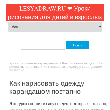
LESYADRAW.RU ❤ Уроки
рисования для детей и взрослых
Перейти к содержимому
Найти:
Уроки рисования карандашом
>
Как рисовать людей
>
Как
рисовать человека
>
Как нарисовать одежду карандашом
поэтапно
Как нарисовать одежду
карандашом поэтапно
Этот урок состоит из двух видео, в которых показано,