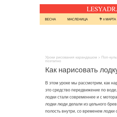
LESYADRA
Перейти к содержимому
ВЕСНА
МАСЛЕНИЦА
💐 8 МАРТА
Найти:
Уроки рисования карандашом
>
Поп-куль
поэтапно
Как нарисовать лод
В этом уроке мы рассмотрим, как н
это средство передвижение по воде,
лодки стали современнее и с мотор
лодки люди делали из цельного брев
полость внутри, со временем лодки