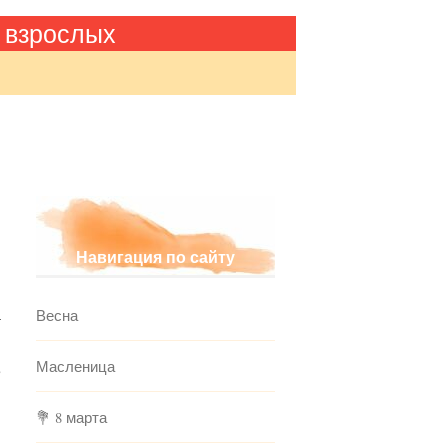
 взрослых
Навигация по сайту
Весна
—
Масленица
е
💐 8 марта