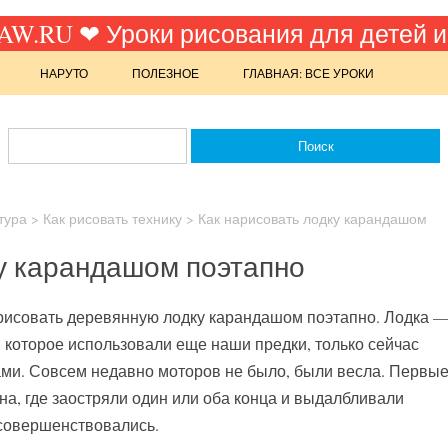
W.RU ❤ Уроки рисования для детей и
НАРУТО
ПОЛЕЗНОЕ
ГЛАВНАЯ: ВСЕ УРОКИ
тура
>
Как рисовать технику
>
Как нарисовать лодку карандашом
ку карандашом поэтапно
арисовать деревянную лодку карандашом поэтапно. Лодка 
 которое использовали еще наши предки, только сейчас
ами. Совсем недавно моторов не было, были весла. Первы
на, где заостряли один или оба конца и выдалбливали
 совершенствовались.