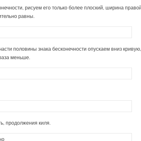
конечности, рисуем его только более плоский, ширина право
ительно равны.
3 части половины знака бесконечности опускаем вниз кривую
 раза меньше.
ь, продолжения киля.