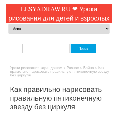
LESYADRAW.RU ❤ Уроки
рисования для детей и взрослых
Перейти к содержимому
Найти:
Уроки рисования карандашом
>
Разное
>
Война
>
Как
правильно нарисовать правильную пятиконечную звезду
без циркуля
Как правильно нарисовать
правильную пятиконечную
звезду без циркуля