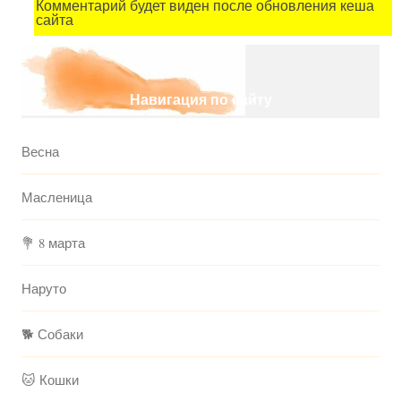
Комментарий будет виден после обновления кеша
сайта
Навигация по сайту
Весна
Масленица
💐 8 марта
Наруто
🐕 Собаки
🐱 Кошки