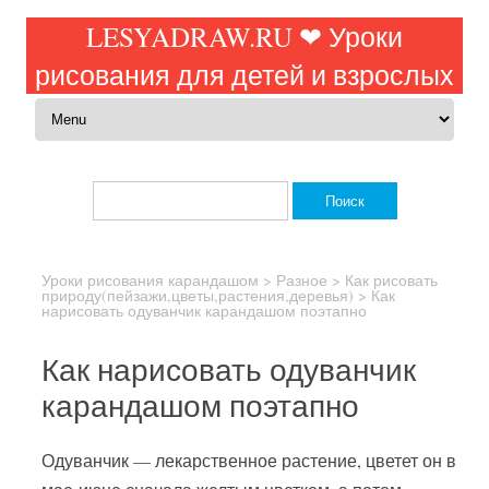
LESYADRAW.RU ❤ Уроки
рисования для детей и взрослых
Перейти к содержимому
Найти:
Уроки рисования карандашом
>
Разное
>
Как рисовать
природу(пейзажи,цветы,растения,деревья)
>
Как
нарисовать одуванчик карандашом поэтапно
Как нарисовать одуванчик
карандашом поэтапно
Одуванчик — лекарственное растение, цветет он в