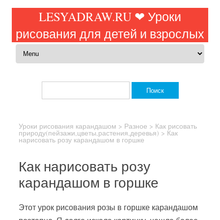
LESYADRAW.RU ❤ Уроки
рисования для детей и взрослых
Перейти к содержимому
Найти:
Уроки рисования карандашом
>
Разное
>
Как рисовать
природу(пейзажи,цветы,растения,деревья)
>
Как
нарисовать розу карандашом в горшке
Как нарисовать розу
карандашом в горшке
Этот урок рисования розы в горшке карандашом