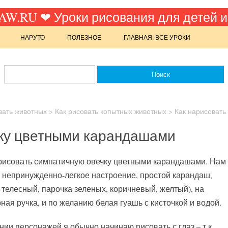
W.RU ❤ Уроки рисования для детей и
НАРУТО
ПОЛЕЗНОЕ
ГЛАВНАЯ: ВСЕ УРОКИ
вать животных
>
Как рисовать копытных животных
>
Как нарисовать
чку цветными карандашами
арисовать симпатичную овечку цветными карандашами. Нам
е непринужденно-легкое настроение, простой карандаш,
 телесный, парочка зеленых, коричневый, желтый), на
рная ручка, и по желанию белая гуашь с кисточкой и водой.
нии персонажей я обычно начинаю рисовать с глаз – т.к.