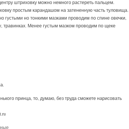
 центру штриховку можно немного растереть пальцем.
ховку простым карандашом на затененную часть туловища.
чно густыми но тонкими мазками проводим по спине овечки,
у, травинках. Менее густым мазком проводим по щеке
а.
нького принца, то, думаю, без труда сможете нарисовать
.ru
тные