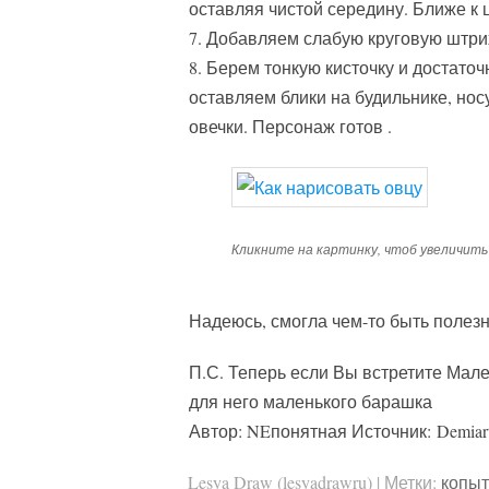
оставляя чистой середину. Ближе к
7. Добавляем слабую круговую штри
8. Берем тонкую кисточку и достато
оставляем блики на будильнике, нос
овечки. Персонаж готов .
Кликните на картинку, чтоб увеличить
Надеюсь, смогла чем-то быть полезн
П.С. Теперь если Вы встретите Мале
для него маленького барашка
Автор: NEпонятная Источник: Demiart
Lesya Draw (lesyadrawru)
|
Метки:
копы