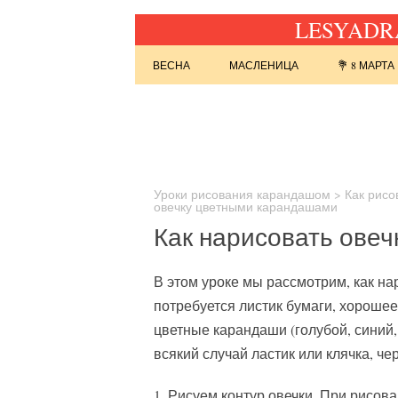
LESYADRA
Перейти к содержимому
ВЕСНА
МАСЛЕНИЦА
💐 8 МАРТА
Найти:
Уроки рисования карандашом
>
Как рисо
овечку цветными карандашами
Как нарисовать ове
В этом уроке мы рассмотрим, как н
потребуется листик бумаги, хороше
цветные карандаши (голубой, синий,
всякий случай ластик или клячка, че
1. Рисуем контур овечки. При рисова