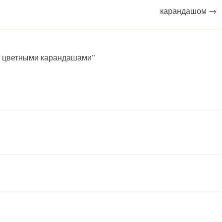
карандашом
→
у цветными карандашами
”