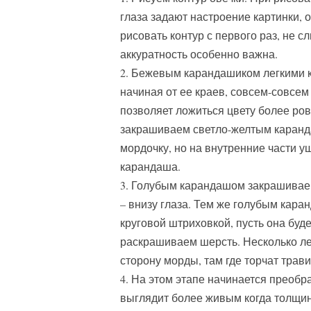
глаза задают настроение картинки,
рисовать контур с первого раз, не с
аккуратность особенно важна.
2. Бежевым карандашиком легкими 
начиная от ее краев, совсем-совсем
позволяет ложиться цвету более ров
закрашиваем светло-желтым каранд
мордочку, но на внутренние части 
карандаша.
3. Голубым карандашом закрашиваем
– внизу глаза. Тем же голубым кар
круговой штриховкой, пусть она буд
раскрашиваем шерсть. Несколько л
сторону морды, там где торчат трави
4. На этом этапе начинается преобр
выглядит более живым когда толщин