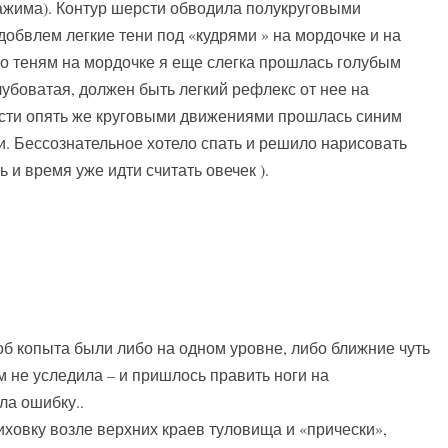
ажима). Контур шерсти обводила полукруговыми
бвлем легкие тени под «кудрями » на мордочке и на
о теням на мордочке я еще слегка прошлась голубым
лубоватая, должен быть легкий рефлекс от нее на
рсти опять же круговыми движениями прошлась синим
и. Бессознательное хотело спать и решило нарисовать
ь и время уже идти считать овечек ).
тоб копыта были либо на одном уровне, либо ближние чуть
м не уследила – и пришлось править ноги на
ла ошибку..
ховку возле верхних краев туловища и «прически»,