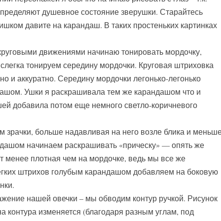
 определяют душевное состояние зверушки. Старайтесь
лишком давите на карандаш. В таких простеньких картинках
круговыми движениями начинаю тонировать мордочку,
 слегка тонируем середину мордочки. Круговая штриховка
но и аккуратно. Середину мордочки легонько-легонько
ашом. Ушки я раскрашивала тем же карандашом что и
ушей добавила потом еще немного светло-коричневого
 зрачки, больше надавливая на него возле блика и меньш
андашом начинаем раскрашивать «прическу» — опять же
ет менее плотная чем на мордочке, ведь мы все же
егких штрихов голубым карандашом добавляем на боковую
нки.
ажение нашей овечки – мы обводим контур ручкой. Рисунок
а контура изменяется (благодаря разным углам, под