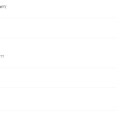
ит!(
??