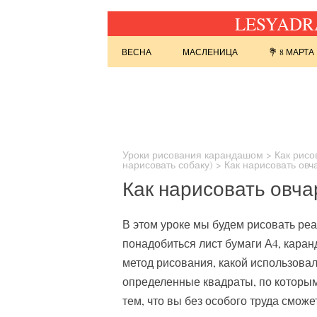
LESYADRA
Перейти к содержимому
ВЕСНА
МАСЛЕНИЦА
💐 8 МАРТА
Найти:
Уроки рисования карандашом
>
Как рисо
нарисовать собаку)
>
Как нарисовать ов
Как нарисовать овч
В этом уроке мы будем рисовать ре
понадобиться лист бумаги А4, каран
метод рисования, какой использова
определенные квадраты, по которым
тем, что вы без особого труда сможе