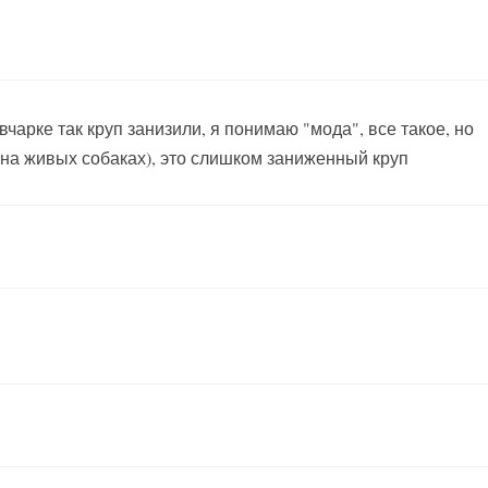
чарке так круп занизили, я понимаю "мода", все такое, но
 на живых собаках), это слишком заниженный круп