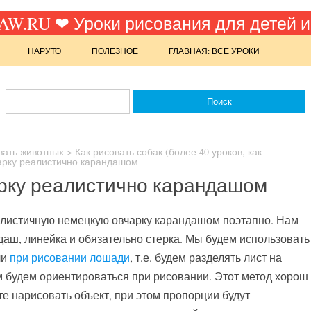
W.RU ❤ Уроки рисования для детей и
НАРУТО
ПОЛЕЗНОЕ
ГЛАВНАЯ: ВСЕ УРОКИ
вать животных
>
Как рисовать собак (более 40 уроков, как
чарку реалистично карандашом
арку реалистично карандашом
алистичную немецкую овчарку карандашом поэтапно. Нам
даш, линейка и обязательно стерка. Мы будем использовать
ли
при рисовании лошади
, т.е. будем разделять лист на
 будем ориентироваться при рисовании. Этот метод хорош
те нарисовать объект, при этом пропорции будут