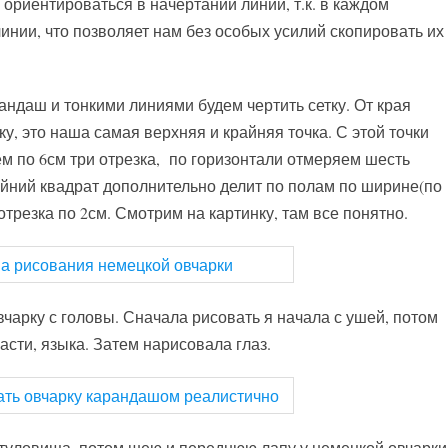
ориентироваться в начертании линий, т.к. в каждом
нии, что позволяет нам без особых усилий скопировать их
андаш и тонкими линиями будем чертить сетку. От края
ку, это наша самая верхняя и крайняя точка. С этой точки
ем по 6см три отрезка, по горизонтали отмеряем шесть
айний квадрат дополнительно делит по полам по ширине(по
 отрезка по 2см. Смотрим на картинку, там все понятно.
чарку с головы. Сначала рисовать я начала с ушей, потом
асти, языка. Затем нарисовала глаз.
 туловища, потом шею и переднюю лапу у немецкой овчарки