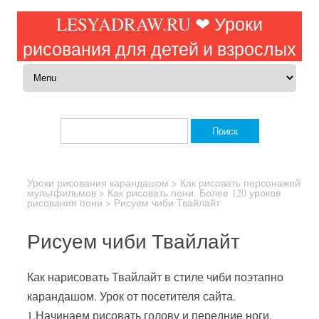
LESYADRAW.RU ❤ Уроки
рисования для детей и взрослых
Перейти к содержимому
Найти:
Уроки рисования карандашом
>
Как рисовать персонажей
мультфильмов
>
Как рисовать пони. Более 120 уроков
рисования пони
>
Рисуем чиби Твайлайт
Рисуем чиби Твайлайт
Как нарисовать Твайлайт в стиле чиби поэтапно
карандашом. Урок от посетителя сайта.
1.Начинаем рисовать голову и передние ноги.