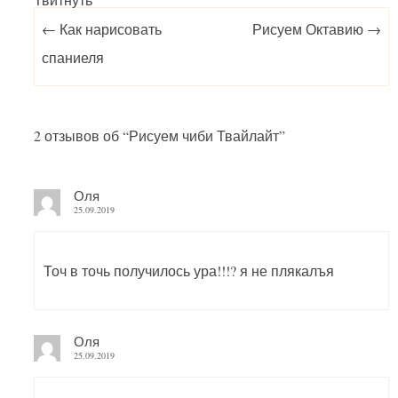
Post navigation
←
Как нарисовать
Рисуем Октавию
→
спаниеля
2 отзывов об “
Рисуем чиби Твайлайт
”
Оля
25.09.2019
Точ в точь получилось ура!!!? я не плякалъя
Оля
25.09.2019