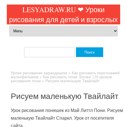
LESYADRAW.RU ❤ Уроки
рисования для детей и взрослых
Перейти к содержимому
Найти:
Уроки рисования карандашом
>
Как рисовать персонажей
мультфильмов
>
Как рисовать пони. Более 120 уроков
рисования пони
>
Рисуем маленькую Твайлайт
Рисуем маленькую Твайлайт
Урок рисования поняшек из Май Литтл Пони. Рисуем
маленькую Твайлайт Спаркл. Урок от посетителя
сайта.