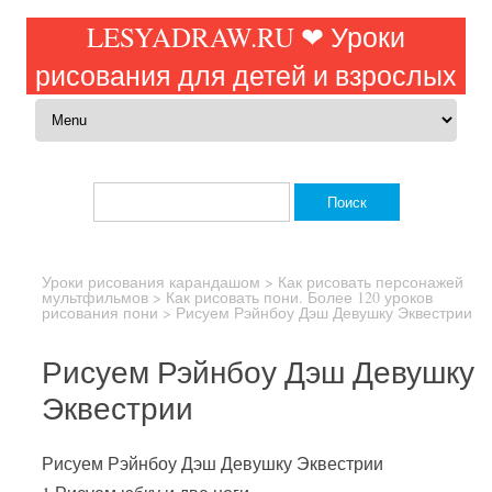
LESYADRAW.RU ❤ Уроки
рисования для детей и взрослых
Перейти к содержимому
Найти:
Уроки рисования карандашом
>
Как рисовать персонажей
мультфильмов
>
Как рисовать пони. Более 120 уроков
рисования пони
>
Рисуем Рэйнбоу Дэш Девушку Эквестрии
Рисуем Рэйнбоу Дэш Девушку
Эквестрии
Рисуем Рэйнбоу Дэш Девушку Эквестрии