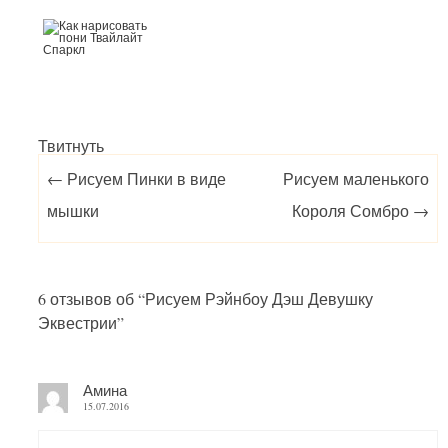
Твитнуть
Post navigation
←
Рисуем Пинки в виде
Рисуем маленького
мышки
Короля Сомбро
→
6 отзывов об “
Рисуем Рэйнбоу Дэш Девушку
Эквестрии
”
Амина
15.07.2016