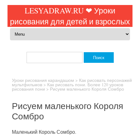
LESYADRAW.RU ❤ Уроки
рисования для детей и взрослых
Перейти к содержимому
Найти:
Уроки рисования карандашом
>
Как рисовать персонажей
мультфильмов
>
Как рисовать пони. Более 120 уроков
рисования пони
>
Рисуем маленького Короля Сомбро
Рисуем маленького Короля
Сомбро
Маленький Король Сомбро.