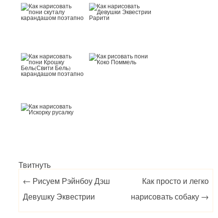
Твитнуть
Post navigation
←
Рисуем Рэйнбоу Дэш
Как просто и легко
Девушку Эквестрии
нарисовать собаку
→