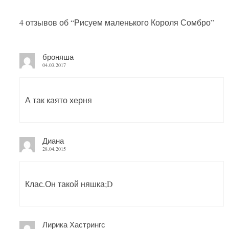
4 отзывов об “
Рисуем маленького Короля Сомбро
”
броняша
04.03.2017
А так каято херня
Диана
28.04.2015
Клас.Он такой няшка;D
Лирика Хастрингс