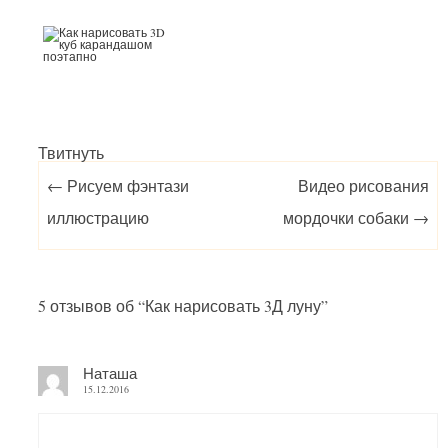
Твитнуть
Post navigation
←
Рисуем фэнтази
Видео рисования
иллюстрацию
мордочки собаки
→
5 отзывов об “
Как нарисовать 3Д луну
”
Наташа
15.12.2016