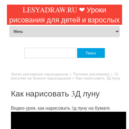
LESYADRAW.RU ❤ Уроки
рисования для детей и взрослых
Перейти к содержимому
Найти:
Уроки рисования карандашом
>
Техники рисования
>
3d
рисунки на бумаге карандашом
>
Как нарисовать 3Д луну
Как нарисовать 3Д луну
Видео-урок, как нарисовать 3д луну на бумаге.