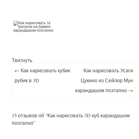
Твитнуть
Post navigation
←
Как нарисовать кубик
Как нарисовать Усаги
рубик в 3D
Цукино из Сейлор Мун
карандашом поэтапно
→
15 отзывов об “
Как нарисовать 3D куб карандашом
поэтапно
”