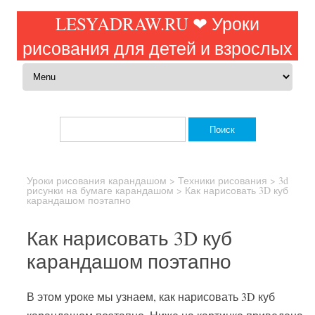
LESYADRAW.RU ❤ Уроки
рисования для детей и взрослых
Перейти к содержимому
Найти:
Уроки рисования карандашом
>
Техники рисования
>
3d
рисунки на бумаге карандашом
>
Как нарисовать 3D куб
карандашом поэтапно
Как нарисовать 3D куб
карандашом поэтапно
В этом уроке мы узнаем, как нарисовать 3D куб