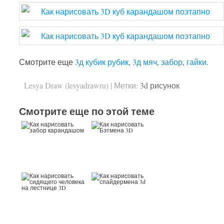
Смотрите еще
3д кубик рубик
,
3д мяч
,
забор
,
гайки
.
Lesya Draw (lesyadrawru)
|
Метки:
3d рисунок
Смотрите еще по этой теме