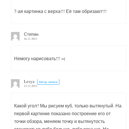
7-ая картинка с верха!!! Её там обризают!!!
Степан.
16.11.2013
Немогу нарисовать!!! =(
Lesya
Автор записи
13.11.2013
Какой угол? Мы рисуем куб, только вытянутый. На
первой картинке показано построение его от
точки обзора, меняем точку и вытянутость
становиться либо больше, либо меньше. На