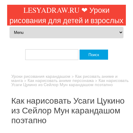
LESYADRAW.RU ❤ Уроки
рисования для детей и взрослых
Перейти к содержимому
Найти:
Уроки рисования карандашом
>
Как рисовать аниме и
манга
>
Как нарисовать аниме персонажа
>
Как нарисовать
Усаги Цукино из Сейлор Мун карандашом поэтапно
Как нарисовать Усаги Цукино
из Сейлор Мун карандашом
поэтапно