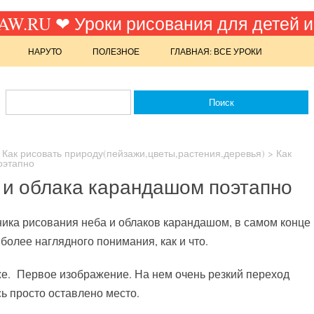
W.RU ❤ Уроки рисования для детей и
НАРУТО
ПОЛЕЗНОЕ
ГЛАВНАЯ: ВСЕ УРОКИ
>
Как рисовать природу(пейзажи,цветы,растения,деревья)
>
Как
оэтапно
 и облака карандашом поэтапно
ника рисования неба и облаков карандашом, в самом конце
 более наглядного понимания, как и что.
е. Первое изображение. На нем очень резкий переход
ь просто оставлено место.