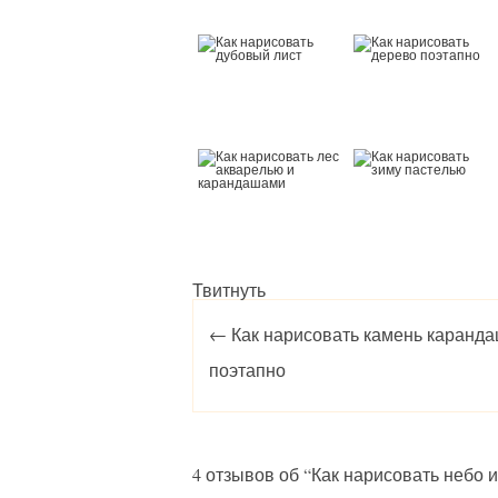
Твитнуть
Post navigation
←
Как нарисовать камень каранд
поэтапно
4 отзывов об “
Как нарисовать небо 