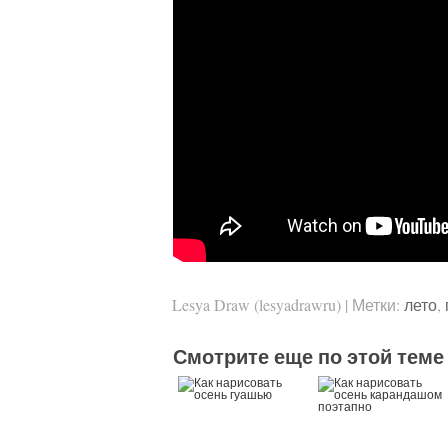
Lesya Draw (lesyadrawru)
|
Метки:
лето
,
Смотрите еще по этой теме