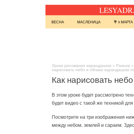
LESYADRA
Перейти к содержимому
ВЕСНА
МАСЛЕНИЦА
💐 8 МАРТА
Найти:
Уроки рисования карандашом
>
Разное
нарисовать небо и облака карандашом п
Как нарисовать небо
В этом уроке будет рассмотрено тех
будет видео с такой же техникой для
Посмотрите на три изображения ниж
между небом, землей и сараем. Здес