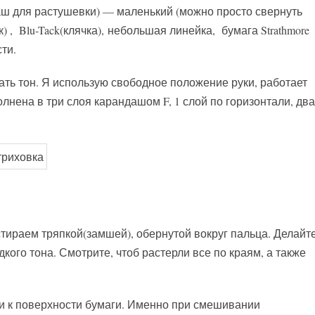
ндаш для растушевки) — маленький (можно просто свернуть
) , Blu-Tack(клячка), небольшая линейка, бумага Strathmore
сти.
ать тон. Я использую свободное положение руки, работает
лнена в три слоя карандашом F, 1 слой по горизонтали, два
тираем тряпкой(замшей), обернутой вокруг пальца. Делайт
дкого тона. Смотрите, чтоб растерли все по краям, а также
и к поверхности бумаги. Именно при смешивании