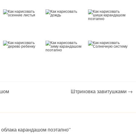
ашом
Штриховка завитушками
→
и облака карандашом поэтапно
”