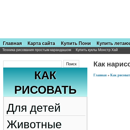
Главная
Карта сайта
Купить Пони
Купить лета
Техника рисования простым карандашом
Купить куклы Монстр Хай
Как нарис
КАК
Главная
»
Как рисова
РИСОВАТЬ
Для детей
Животные