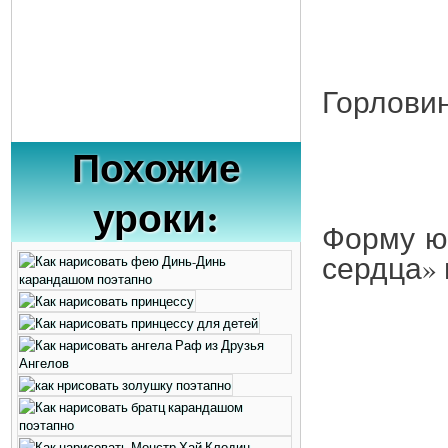
Горловин
Похожие
уроки:
Форму юб
сердца» 