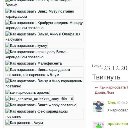
Lesya
-
23.12.2
Твитнуть
←
Как нарисовать 
Джейк Лонг
Оля.
05.06.2
я нарисовал
просто хи