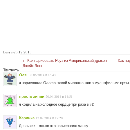
Lesya
-
23.12.2013
←
Как нарисовать Роуз из Американский дракон
Как на
Джейк Лонг
Твитнуть
Оля.
05.06.2014 в 16:43
я нарисовала Олафа. такой милашка. как в мультфильме прям.
просто хиппи
20.04.2014 в 14:51
я ходила на холодное сердце три раза в 3D
Каринка
12.02.2014 в 17:20
Девочки я только что нарисовала эльзу