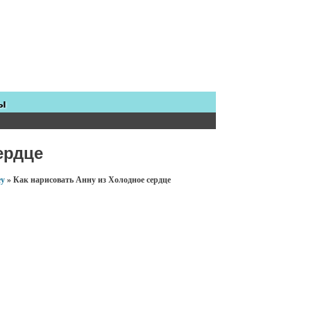
ы
ердце
ey
»
Как нарисовать Анну из Холодное сердце