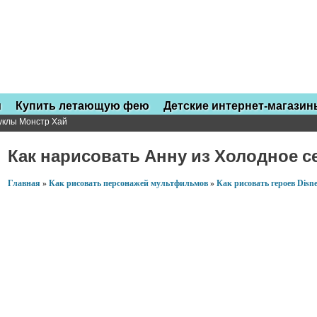
и
Купить летающую фею
Детские интернет-магазин
куклы Монстр Хай
Как нарисовать Анну из Холодное с
Главная
»
Как рисовать персонажей мультфильмов
»
Как рисовать героев Disn