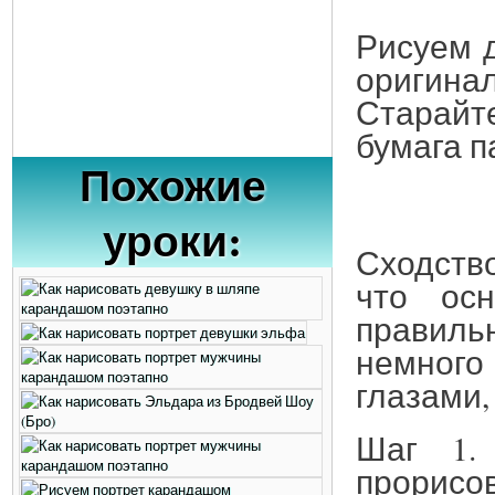
Рисуем д
оригина
Старайт
бумага п
Похожие
уроки:
Сходств
что ос
правиль
немного
глазами,
Шаг 1.
прорисо