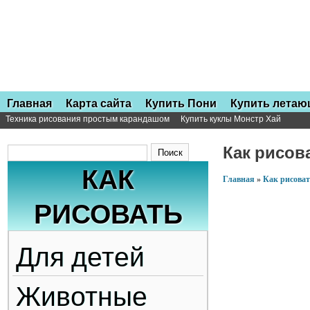
Главная
Карта сайта
Купить Пони
Купить лета
Техника рисования простым карандашом
Купить куклы Монстр Хай
Как рисов
КАК
Главная
»
Как рисоват
РИСОВАТЬ
Для детей
Животные