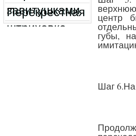
завитушками
верхнюю
Перекрестная
центр б
штриховка
отдель
губы, н
имитаци
Шаг 6.На
Продолж