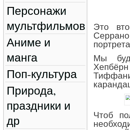
Персонажи
мультфильмов
Это вто
Серрано
Аниме и
портрета
манга
Мы буд
Хепбёрн
Поп-культура
Тиффани
карандаши
Природа,
праздники и
Чтоб по
др
необхо