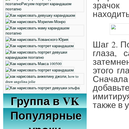
зрачок
находить
Шаг 2. 
глаза, 
затемнен
этого гл
Сначал
добавь
имитируя
Группа в VK
также в у
Популярные