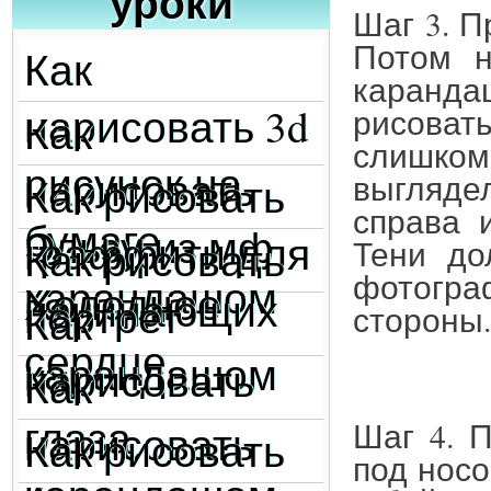
уроки
Шаг 3. П
Потом н
Как
каранда
нарисовать 3d
рисоват
Как
слишко
рисунок на
нарисовать
выглядел
Как рисовать
справа 
бумаге
Эльзу из мф
граффити для
Как рисовать
Тени до
фотогра
карандашом
Холодное
начинающих
портрет
Как
стороны.
сердце
карандашом
нарисовать
Как
глаза
Шаг 4. 
нарисовать
Как рисовать
под нос