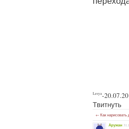
переход
Lesya
-
20.07.2
Твитнуть
←
Как нарисовать 
Аружан
31.