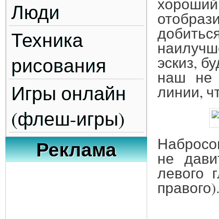
хороший
Люди
отобраз
добиться
Техника
наилучш
рисования
эскиз, б
наш не 
Игры онлайн
линии, ч
(флеш-игры)
Набросо
Реклама
не дави
левого 
правого)